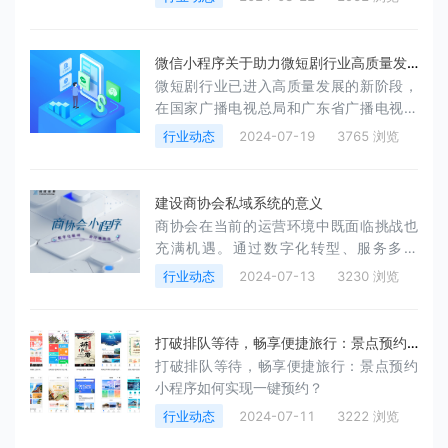
微信小程序关于助力微短剧行业高质量发
微短剧行业已进入高质量发展的新阶段，
展的公告
在国家广播电视总局和广东省广播电视局
的指导下，微信小程序平台始终坚持合规
行业动态
2024-07-19
3765 浏览
先行，主动建设行业管理规范，发布了
《微短剧行业管理规范》，全面加强对于
微短剧小程序的规范运营要求，积极保障
建设商协会私域系统的意义
用户权益。
商协会在当前的运营环境中既面临挑战也
充满机遇。通过数字化转型、服务多元
化、国际化发展以及合作共赢等策略的实
行业动态
2024-07-13
3230 浏览
施，商协会有望在未来实现更加健康、可
持续的发展。建设商协会私域系统是很有
必要的，其意义如下：
打破排队等待，畅享便捷旅行：景点预约
打破排队等待，畅享便捷旅行：景点预约
小程序如何实现一键预约
小程序如何实现一键预约？
行业动态
2024-07-11
3222 浏览