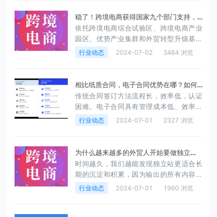
稳了！跨境电商获得国家九个部门支持，
依托跨境电商综合试验区、跨境电商产业
是未来中国最有“钱”途的行业！
园区、优势产业集群和外贸转型升级基地
等，培育“跨境电商赋能产业带”模式发展标
行业动态
2024-07-02
3484 浏览
杆。鼓励有条件的地方聚焦本地产业，建
设产业带展示选品中心，与跨境电商平台
开展合作，设立产业带“线上专区”。
相比纸质合同，电子合同优势在哪？如何
传统合同签订方法流程长，效率低，认证
选择电子合同签约平台？
困难。电子合同具有管理成本低、效率更
高、安全性更好等优点。
行业动态
2024-07-01
2327 浏览
为什么越来越多的外贸人开始要做独立
时间越久，我们越能发现独立站更适合长
站？
期的沉淀和积累，因为输出的所有内容，
留下的所有链接都是长期持有的。反观，
行业动态
2024-07-01
1960 浏览
做亚马逊，或者阿里国际站等跨境平台，
本质上这些平台的用户都不是属于我们自
己的。平台方更多的是作为一个流量的中