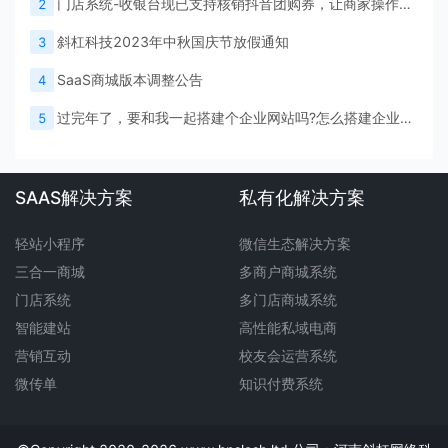
门店系统-收银台现已支持核销抖音团购券，让商家操作更便捷，验券效率更高！
2
斜杠科技2023年中秋国庆节放假通知
3
SaaS商城版本调整公告
4
过完年了，要和我一起搭建个企业网站吗?怎么搭建企业网站?
5
SAAS解决方案
私有化解决方案
轻站小程序
微信生态解决方案
三合一商城
多商户商城系统
门店系统
多门店商城系统
智能建站
高性能私域电商
营销互动
校友会运营系统
微传单
知识付费系统